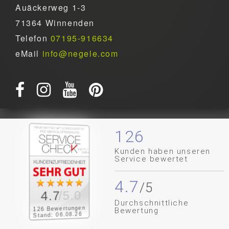
Auäckerweg 1-3
71364 Winnenden
Telefon
07195-916634
eMail
info@negele.com
126
Kunden haben unseren
Service bewertet
4.7
/5.0
4.7
Durchschnittliche
126 Bewertungen
Bewertung
Stand: 06.08.26