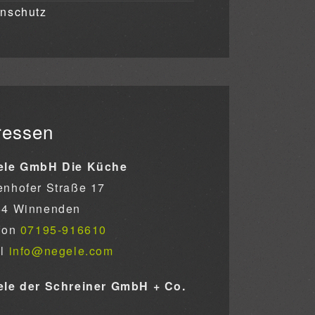
nschutz
ressen
ele GmbH Die Küche
nhofer Straße 17
64 Winnenden
fon
07195-916610
il
info@negele.com
le der Schreiner GmbH + Co.