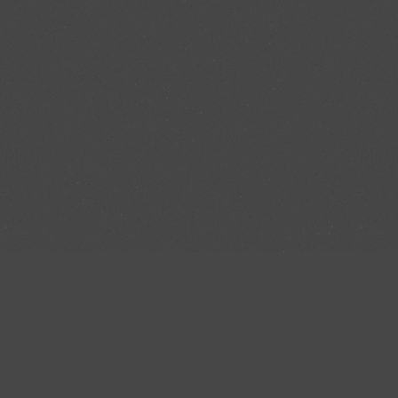
Die Beratung und di
hervorragend. Sämtli
 unseren Service
waren sehr kompete
unserer Küche zeigt