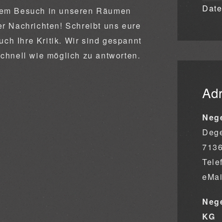
Date
inem Besuch in unseren Räumen
er Nachrichten! Schreibt uns eure
h Ihre Kritik. Wir sind gespannt
schnell wie möglich zu antworten.
Ad
Neg
Dege
713
Tele
eMa
Nege
KG