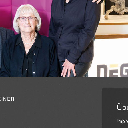
EINER
Übe
Imp