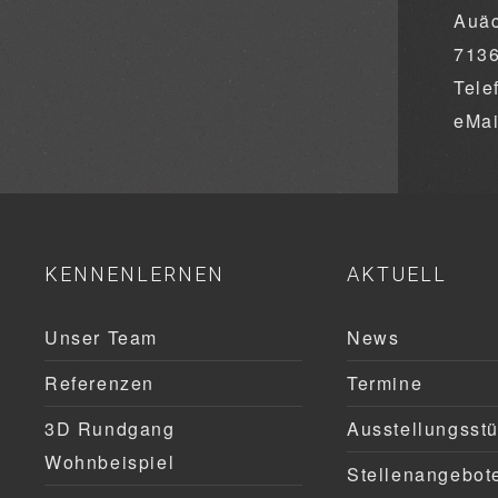
Auäc
713
Tele
eMa
KENNENLERNEN
AKTUELL
Unser Team
News
Referenzen
Termine
3D Rundgang
Ausstellungsst
Wohnbeispiel
Stellenangebot