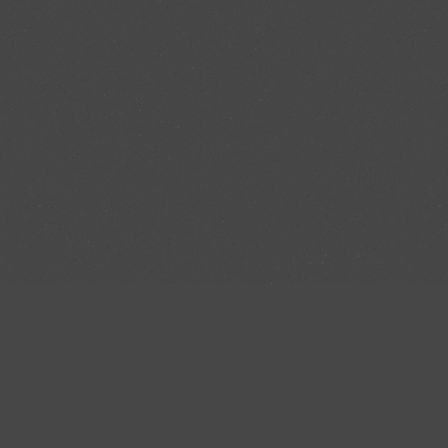
e Lieferung/Montage von der Firma Negele war
che Mitarbeiter, mit denen wir zu tun hatten,
nt und freundlich. Während der Umbauarbeiten
en sich die Küchenbauer sehr professionell. Von