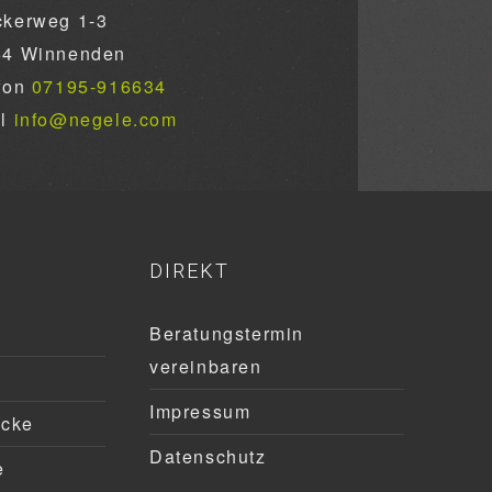
kerweg 1-3
64 Winnenden
fon
07195-916634
il
info@negele.com
DIREKT
Beratungstermin
vereinbaren
Impressum
ücke
Datenschutz
e