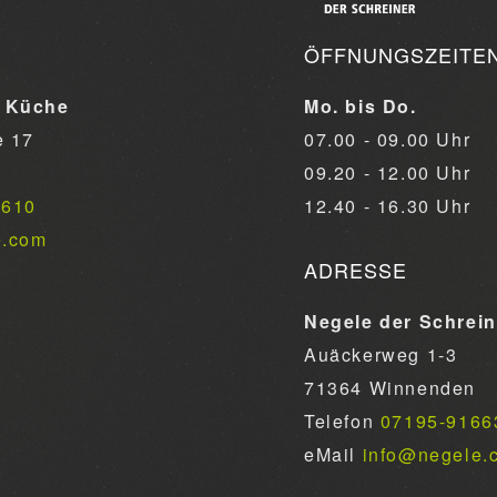
ÖFFNUNGSZEITE
 Küche
Mo. bis Do.
e 17
07.00 - 09.00 Uhr
09.20 - 12.00 Uhr
6610
12.40 - 16.30 Uhr
e.com
ADRESSE
Negele der Schrei
Auäckerweg 1-3
71364 Winnenden
Telefon
07195-9166
eMail
info@negele.