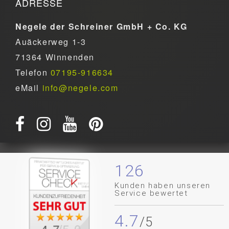
ADRESSE
Negele der Schreiner GmbH + Co. KG
Auäckerweg 1-3
71364 Winnenden
Telefon
07195-916634
eMail
info@negele.com
126
Kunden haben unseren
Service bewertet
4.7