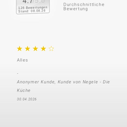
/5.0
4.7
Durchschnittliche
126 Bewertungen
Bewertung
Stand: 08.08.26
Die Beratung un
der Firma Negel
Sämtliche Mitar
hatten, waren 
freundlich. Wä
unserer Küche z
Küchenbauer seh
bis Ende war all
Thomas R., Kund
17.05.2026