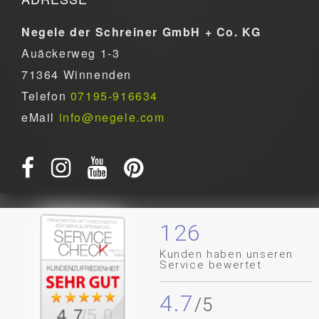
Negele der Schreiner GmbH + Co. KG
Auäckerweg 1-3
71364 Winnenden
Telefon
07195-916634
eMail
info@negele.com
126
Kunden haben unseren
Service bewertet
4.7
/5.0
4.7