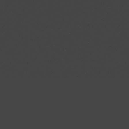
 unseren Service
Familiäre Atmosphär