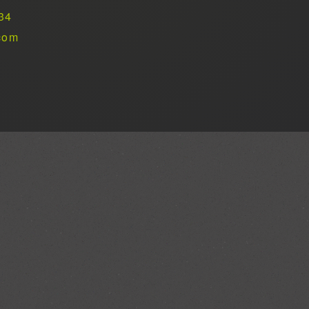
34
com