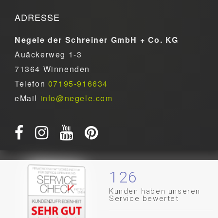
ADRESSE
Negele der Schreiner GmbH + Co. KG
Auäckerweg 1-3
71364 Winnenden
Telefon
07195-916634
eMail
info@negele.com
126
Kunden haben unseren
Service bewertet