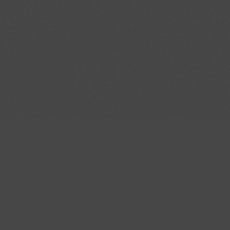
126
Kunden haben
bewertet
4.7