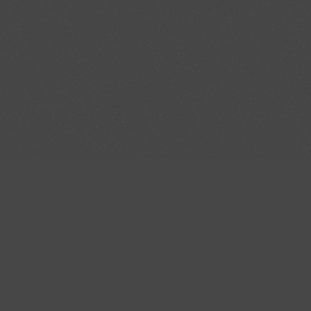
e Lieferung/Montage von der Firma Negele war
che Mitarbeiter, mit denen wir zu tun hatten,
nt und freundlich. Während der Umbauarbeiten
en sich die Küchenbauer sehr professionell. Von
alles top.