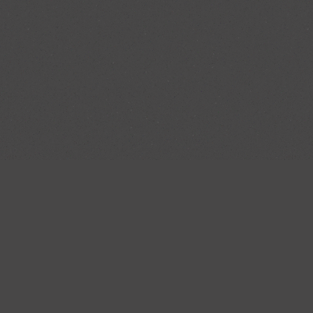
Die Beratung und di
hervorragend. Sämtli
 unseren Service
waren sehr kompete
unserer Küche zeigt
Anfang bis Ende war 