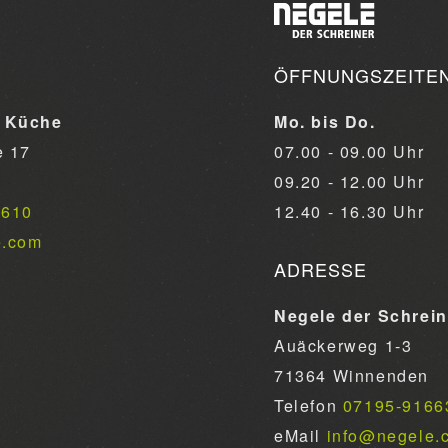
ÖFFNUNGSZEITE
 Küche
Mo. bis Do.
e 17
07.00 - 09.00 Uhr
09.20 - 12.00 Uhr
6610
12.40 - 16.30 Uhr
e.com
ADRESSE
Negele der Schrei
Auäckerweg 1-3
71364 Winnenden
Telefon
07195-9166
eMail
info@negele.