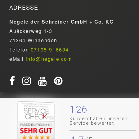
ADRESSE
Negele der Schreiner GmbH + Co. KG
Auäckerweg 1-3
71364 Winnenden
Telefon
07195-916634
eMail
info@negele.com
126
Kunden haben unseren
Service bewertet